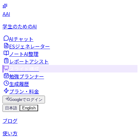
AAI
学生のためのAI
AIチャット
ESジェネレーター
ノートAI整理
レポートアシスト
スライド構成
勉強プランナー
生成履歴
プラン・料金
Googleでログイン
日本語
English
ブログ
使い方