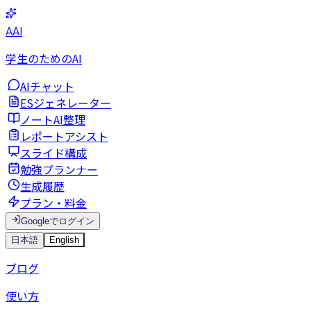
AAI
学生のためのAI
AIチャット
ESジェネレーター
ノートAI整理
レポートアシスト
スライド構成
勉強プランナー
生成履歴
プラン・料金
Googleでログイン
日本語
English
ブログ
使い方