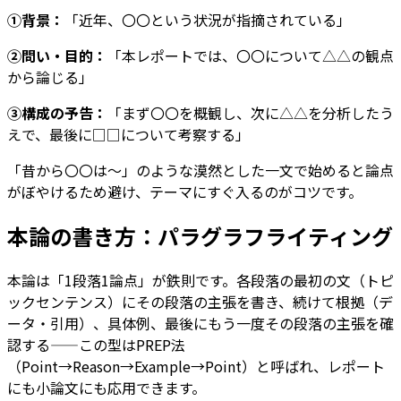
①背景：
「近年、〇〇という状況が指摘されている」
②問い・目的：
「本レポートでは、〇〇について△△の観点
から論じる」
③構成の予告：
「まず〇〇を概観し、次に△△を分析したう
えで、最後に□□について考察する」
「昔から〇〇は〜」のような漠然とした一文で始めると論点
がぼやけるため避け、テーマにすぐ入るのがコツです。
本論の書き方：パラグラフライティング
本論は「1段落1論点」が鉄則です。各段落の最初の文（トピ
ックセンテンス）にその段落の主張を書き、続けて根拠（デ
ータ・引用）、具体例、最後にもう一度その段落の主張を確
認する——この型はPREP法
（Point→Reason→Example→Point）と呼ばれ、レポート
にも小論文にも応用できます。