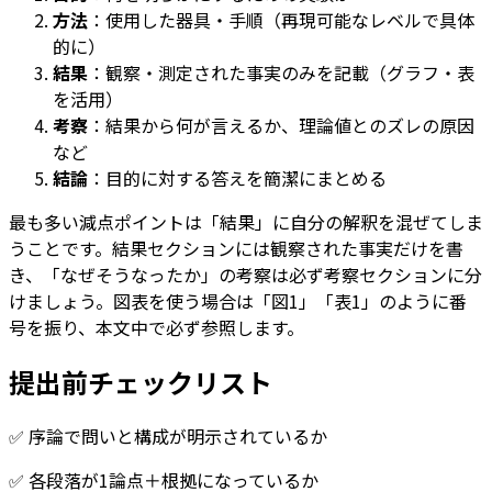
方法
：使用した器具・手順（再現可能なレベルで具体
的に）
結果
：観察・測定された事実のみを記載（グラフ・表
を活用）
考察
：結果から何が言えるか、理論値とのズレの原因
など
結論
：目的に対する答えを簡潔にまとめる
最も多い減点ポイントは「結果」に自分の解釈を混ぜてしま
うことです。結果セクションには観察された事実だけを書
き、「なぜそうなったか」の考察は必ず考察セクションに分
けましょう。図表を使う場合は「図1」「表1」のように番
号を振り、本文中で必ず参照します。
提出前チェックリスト
✅ 序論で問いと構成が明示されているか
✅ 各段落が1論点＋根拠になっているか