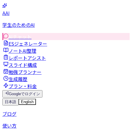
AAI
学生のためのAI
AIチャット
ESジェネレーター
ノートAI整理
レポートアシスト
スライド構成
勉強プランナー
生成履歴
プラン・料金
Googleでログイン
日本語
English
ブログ
使い方