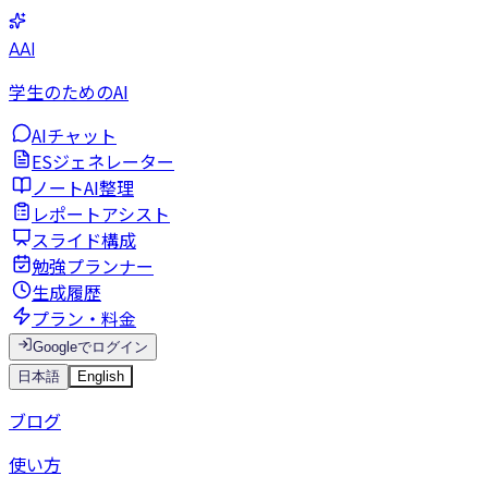
AAI
学生のためのAI
AIチャット
ESジェネレーター
ノートAI整理
レポートアシスト
スライド構成
勉強プランナー
生成履歴
プラン・料金
Googleでログイン
日本語
English
ブログ
使い方