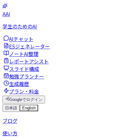
AAI
学生のためのAI
AIチャット
ESジェネレーター
ノートAI整理
レポートアシスト
スライド構成
勉強プランナー
生成履歴
プラン・料金
Googleでログイン
日本語
English
ブログ
使い方