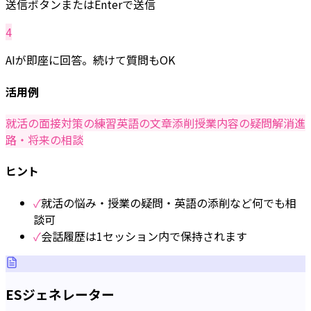
送信ボタンまたはEnterで送信
4
AIが即座に回答。続けて質問もOK
活用例
就活の面接対策の練習
英語の文章添削
授業内容の疑問解消
進
路・将来の相談
ヒント
✓
就活の悩み・授業の疑問・英語の添削など何でも相
談可
✓
会話履歴は1セッション内で保持されます
ESジェネレーター