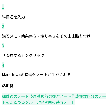
1
科目名を入力
2
講義メモ・箇条書き・走り書きをそのまま貼り付け
3
「整理する」をクリック
4
Markdownの構造化ノートが生成される
活用例
講義後のノート整理
試験前の復習ノート作成
複数回分のノー
トをまとめる
グループ学習用の共有ノート